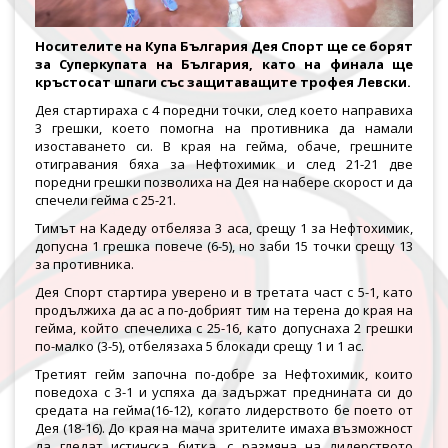
Носителите на Купа България Дея Спорт ще се борят
за Суперкупата на България, като на финала ще
кръстосат шпаги със защитаващите трофея Левски.
Дея стартираха с 4 поредни точки, след което направиха
3 грешки, което помогна на противника да намали
изоставането си. В края на гейма, обаче, грешните
отигравания бяха за Нефтохимик и след 21-21 две
поредни грешки позволиха на Дея на набере скорост и да
спечели гейма с 25-21.
Тимът на Кадеду отбеляза 3 аса, срещу 1 за Нефтохимик,
допусна 1 грешка повече (6-5), но заби 15 точки срещу 13
за противника.
Дея Спорт стартира уверено и в третата част с 5-1, като
продължиха да ас а по-добрият тим на терена до края на
гейма, който спечелиха с 25-16, като допуснаха 2 грешки
по-малко (3-5), отбелязаха 5 блокади срещу 1 и 1 ас.
Третият гейм започна по-добре за Нефтохимик, които
поведоха с 3-1 и успяха да задържат преднината си до
средата на гейма(16-12), когато лидерството бе поето от
Дея (18-16). До края на мача зрителите имаха възможност
да гледат истинска битка, с размяна на лидерството