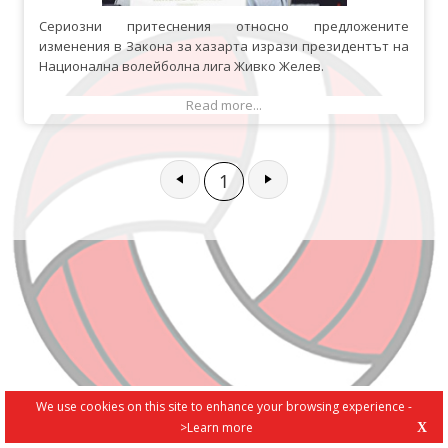
Сериозни притеснения относно предложените
изменения в Закона за хазарта изрази президентът на
Национална волейболна лига Живко Желев.
Read more...
1
We use cookies on this site to enhance your browsing experience -
>Learn more
X
PRIVACY POLICY