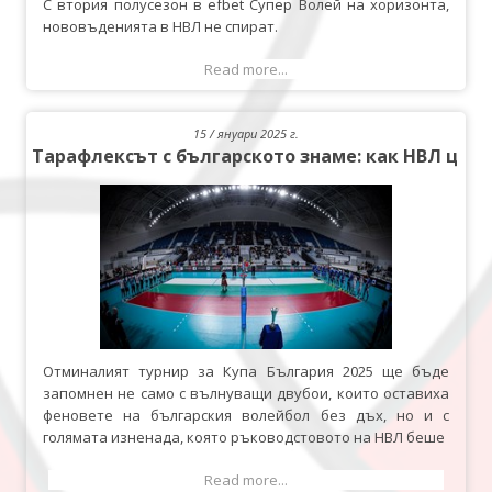
С втория полусезон в efbet Супер Волей на хоризонта,
нововъденията в НВЛ не спират.
Read more...
15 / януари 2025 г.
Тарафлексът с българското знаме: как НВЛ цел
Отминалият турнир за Купа България 2025 ще бъде
запомнен не само с вълнуващи двубои, които оставиха
феновете на българския волейбол без дъх, но и с
голямата изненада, която ръководстовото на НВЛ беше
Read more...