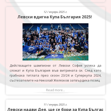
12 / януари 2025 г.
Левски вдигна Купа България 2025!
Действащите шампиони от Левски София успяха да
сложат и Купа България във витрината си. След като
грабнаха титлата през сезон 23/24 и Суперкупа 2024,
състезателите на Николай Желязков затвърдиха позиц
Read more...
11 / януари 2025 г.
Левски надви Дея, ще се бори за Купа България 