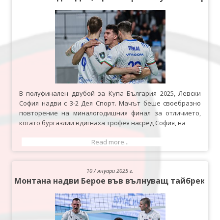
В полуфинален двубой за Купа България 2025, Левски
София надви с 3-2 Дея Спорт. Мачът беше своебразно
повторение на миналогодишния финал за отличието,
когато бургазлии вдигнаха трофея насред София, на
Read more...
10 / януари 2025 г.
Монтана надви Берое във вълнуващ тайбрек, с