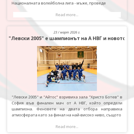
Националната волейболна лига - мъже, проведе
Read more...
23 / март 2026 г.
"Левски 2005" е шампионът на А НВГ и новото п
"Левски 2005" и "Айтос" взривиха зала "Христо Ботев" в
София във финален мач от А НВГ, който определи
шампиона. Феновете на двата отбора направиха
атмосферата като за финал на най-високо ниво, същото
Read more...