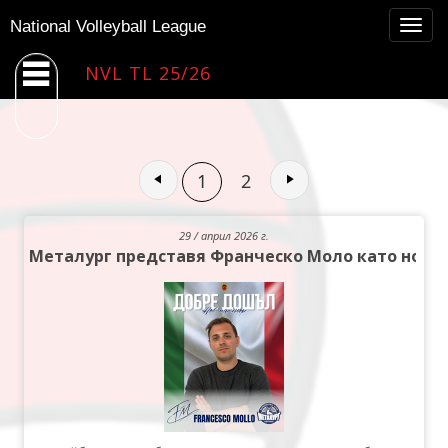
Togg
National Volleyball League
navig
NVL TL 25/26
1
2
29 / април 2026 г.
Металург представя Франческо Моло като нов 