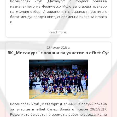
Волейболен клуб „Металург“ с гордост обявява
назначението на Франческо Моло за старши треньор
на мъжкия отбор. Италианският специалист пристига с
богат международен опит, съвременна визия за играта
и
Read more...
23 / април 2026 г.
ВК „Металург“ с покана за участие в efbet Супер
Волейболен клуб „Металург“ (Перник) ще получи покана
за участие в efbet Супер Волей от сезон 2026/2027.
Решението бе взето по време на работно заседание на