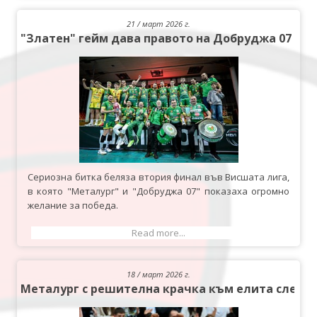
21 / март 2026 г.
"Златен" гейм дава правото на Добруджа 07 да 
Сериозна битка беляза втория финал във Висшата лига,
в която "Металург" и "Добруджа 07" показаха огромно
желание за победа.
Read more...
18 / март 2026 г.
Металург с решителна крачка към елита след 