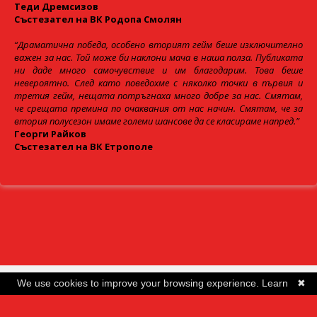
Теди Дремсизов
Състезател на ВК Родопа Смолян
“Драматична победа, особено вторият гейм беше изключително
важен за нас. Той може би наклони мача в наша полза. Публиката
ни даде много самочувствие и им благодарим. Това беше
невероятно. След като поведохме с няколко точки в първия и
третия гейм, нещата потръгнаха много добре за нас. Смятам,
че срещата премина по очаквания от нас начин. Смятам, че за
втория полусезон имаме големи шансове да се класираме напред.”
Георги Райков
Състезател на ВК Етрополе
We use cookies to improve your browsing experience.
Learn
✖
more