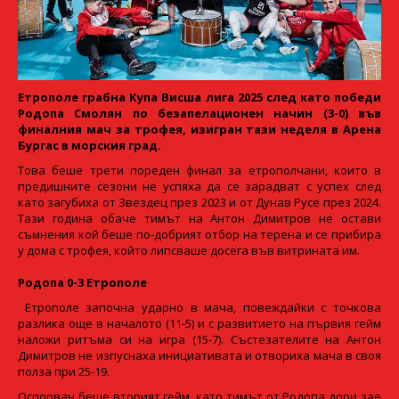
Етрополе грабна Купа Висша лига 2025 след като победи
Родопа Смолян по безапелационен начин (3-0) във
финалния мач за трофея, изигран тази неделя в Арена
Бургас в морския град.
Това беше трети пореден финал за етрополчани, които в
предишните сезони не успяха да се зарадват с успех след
като загубиха от Звездец през 2023 и от Дунав Русе през 2024.
Тази година обаче тимът на Антон Димитров не остави
съмнения кой беше по-добрият отбор на терена и се прибира
у дома с трофея, който липсваше досега във витрината им.
Родопа 0-3 Етрополе
Етрополе започна ударно в мача, повеждайки с точкова
разлика още в началото (11-5) и с развитието на първия гейм
наложи ритъма си на игра (15-7). Състезателите на Антон
Димитров не изпуснаха инициативата и oтвориха мача в своя
полза при 25-19.
Оспорван беше вторият гейм, като тимът от Родопа дори зае