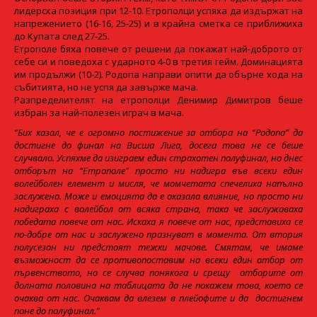
лидерска позиция при 12-10. Етрополци успяха да издържат на
напрежението (16-16, 25-25) и в крайна сметка се приближиха
до Купата след 27-25.
Етрополе бяха повече от решени да покажат най-доброто от
себе си и поведоха с ударното 4-0 в третия гейм. Доминацията
им продължи (10-2). Родопа направи опити да обърне хода на
събитията, но не успя да завърже мача.
Разпределителят на етрополци Денимир Димитров беше
избран за най-полезен играч в мача.
“Бих казал, че е огромно постижение за отбора на “Родопа” да
достигне до финал на Висша Лига, досега това не се беше
случвало. Успяхме да изиграем един страхотен полуфинал, но днес
отборът на “Етрополе” просто ни надигра във всеки един
волейболен елемент и мисля, че момчетата спечелиха напълно
заслужено. Може и емоцията да е оказала влияние, но просто ни
надиграха с волейбол от всяка страна, така че заслужаваха
победата повече от нас. Искаха я повече от нас, представиха се
по-добре от нас и заслужено празнуват в момента. От втория
полусезон ни предстоят тежки мачове. Смятам, че имаме
възможност да се противопоставим на всеки един отбор от
първенството, но се случва понякога и срещу отборите от
долната половина на таблицата да не покажем това, което се
очаква от нас. Очаквам да влезем в плейофите и да достигнем
поне до полуфинал.”