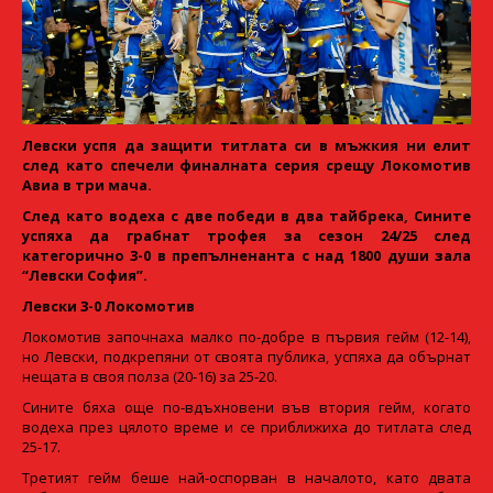
Левски успя да защити титлата си в мъжкия ни елит
след като спечели финалната серия срещу Локомотив
Авиа в три мача.
След като водеха с две победи в два тайбрека, Сините
успяха да грабнат трофея за сезон 24/25 след
категорично 3-0 в препълненанта с над 1800 души зала
“Левски София”.
Левски 3-0 Локомотив
Локомотив започнаха малко по-добре в първия гейм (12-14),
но Левски, подкрепяни от своята публика, успяха да обърнат
нещата в своя полза (20-16) за 25-20.
Сините бяха още по-вдъхновени във втория гейм, когато
водеха през цялото време и се приближиха до титлата след
25-17.
Третият гейм беше най-оспорван в началото, като двата