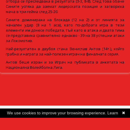
отбора се преследваха в резултата (3-3, 8-8). След това обаче
Сините успяха да заемат лидерската позиция и затвориха
мача в три гейма след 25-20.
Сините доминираха на блокада (12 на 2) и от линията за
начален удар (8 на 1 аса), като по-добрата игра в тези
елементи им донесе победата, тъй като в атака и двата тима
се представиха сравнително еднакво - 39 на 38 успешни атаки
за Локомотив.
Най-резултатен в двубоя стана Венислав Антов (14т.), койго
грабна и награта за най-полезен играч на финалната серия.
Антов беше изран и за Играч на публиката в анкетата на
Национална Волейболна Лига.
We use cookies to improve your browsing experience.
Learn
✖
more