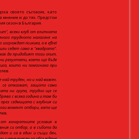
оха своето съгласие, като
 мнение и до тях. Предстои
ия сезон в България.
ит", всеки клуб от елитната
много трудното налагане на
изграждат психика, а в efbet
или седят само в "квадрата".
 как да придобият този опит.
вни резултати, което ще бъде
ига, които ни помогнаха при
елев.
 най-труден, но и най-важен.
а, се отказват, защото само
ата ни група, трудно ще се
рява с всяка година и там би
през седмицата с клубния си
този момент отбори, като ще
лев.
 от конкретните условия в
вния си отбор, а в събота да
дат и са в един и същи ден,
и и вече внесен за обсъждане