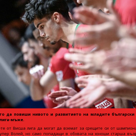
то да повиши нивото и развитието на младите български
 лига-мъже.
те от Висша лига да могат да вземат за срещите си от шампиона
Супер Волей, но само попадащи в обхвата на юноши старша възра