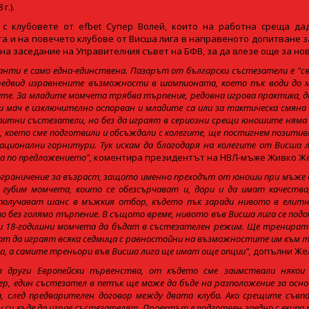
г.).
с клубовете от efbet Супер Волей, които на работна среща дад
а и на повечето клубове от Висша лига в направеното допитване за
на заседание на Управителния съвет на БФВ, за да влезе още за нов
нти е само една-единствена. Пазарът от български състезатели е "св
предвид изравнените възможности в шампионата, което пък води до 
е. За младите момчета трябва търпение, редовна игрова практика, да 
ки мач е изключително оспорван и младите са или за тактическа смяна 
опитни състезатели, но без да играят в сериозни срещи юношите няма
, което сме подготвили и обсъждали с колегите, ще постигнем позити
ационални гарнитури. Тук искам да благодаря на колегите от Висша л
а по предложението",
коментира президентът на НВЛ-мъже Живко Ж
ограничение за възраст, защото именно преходът от юноши при мъже е
 губим момчета, които се обезсърчават и, дори и да имат качеств
олучават шанс в мъжкия отбор, където пък заради нивото в елитн
 без голямо търпение. В същото време, нивото във Висша лига се подоб
 18-годишни момчета да бъдат в състезателен режим. Ще тренират 
огат да играят всяка седмица с равностойни на възможностите им към 
, а самите треньори във Висша лига ще имат още опции",
допълни Же
в други Европейски първенства, от където сме заимствали някои
р, един състезател в петък ще може да бъде на разположение за осно
, след предварителен договор между двата клуба. Ако срещите съвпа
си къде да играе състезателят. Проектът е подготвен заедно с екипа м