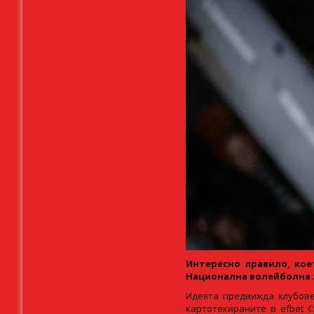
Интересно правило, кое
Национална волейболна
Идеята предвижда клубове
картотекираните в efbet 