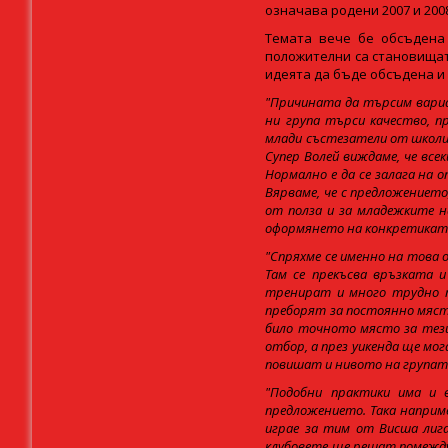
означава родени 2007 и 2008 
Темата вече бе обсъдена 
положителни са становищат
идеята да бъде обсъдена и 
"Причината да търсим вариа
ни група търси качество, 
млади състезатели от школит
Супер Волей виждаме, че все
Нормално е да се залага на 
Вярваме, че с предложението
от полза и за младежките н
оформянето на конкретикат
"Спряхме се именно на това 
Там се прекъсва връзката и
тренират и много трудно п
преборят за постоянно място
било точното място за тези
отбор, а през уикенда ще м
повишат и нивото на групата
"Подобни практики има и 
предложението. Така наприме
играе за тим от Висша лига
клубовете ще решат помежду 